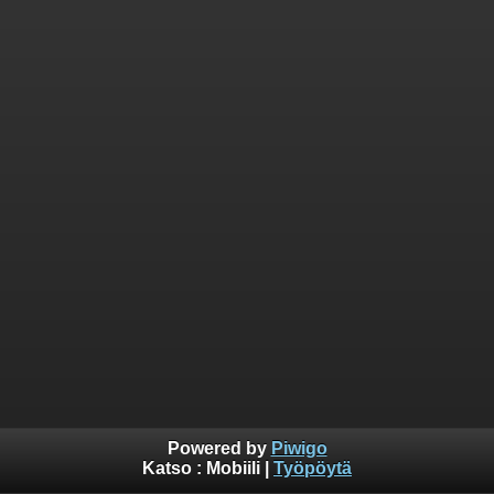
Powered by
Piwigo
Katso :
Mobiili
|
Työpöytä