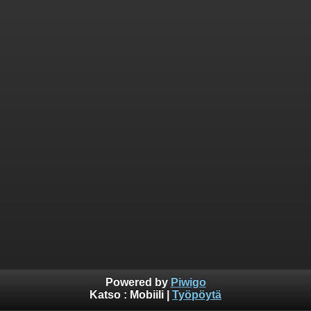
Powered by
Piwigo
Katso :
Mobiili
|
Työpöytä