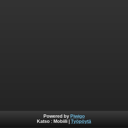
Powered by
Piwigo
Katso :
Mobiili
|
Työpöytä