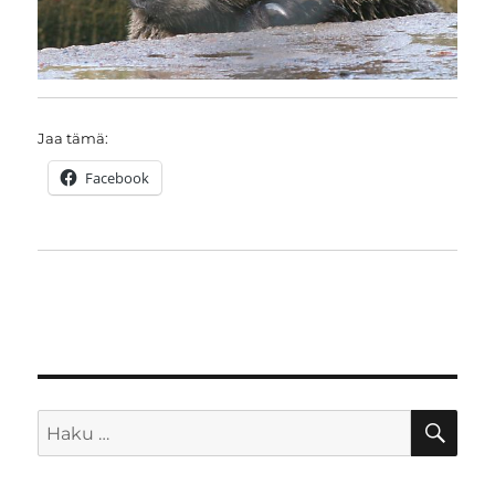
Jaa tämä:
Facebook
HA
Etsi: