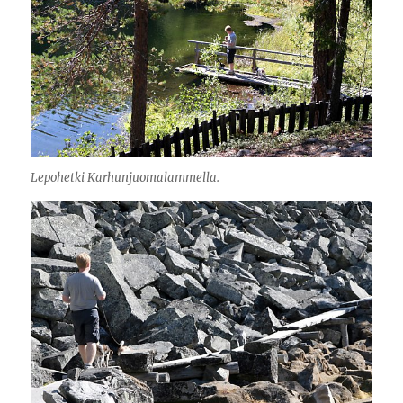
Lepohetki Karhunjuomalammella.