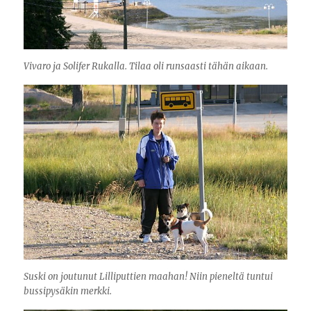
Vivaro ja Solifer Rukalla. Tilaa oli runsaasti tähän aikaan.
Suski on joutunut Lilliputtien maahan! Niin pieneltä tuntui
bussipysäkin merkki.