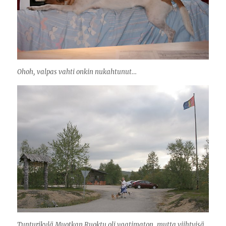
Ohoh, valpas vahti onkin nukahtunut…
Tunturikylä Muotkan Ruoktu oli vaatimaton, mutta viihtyisä