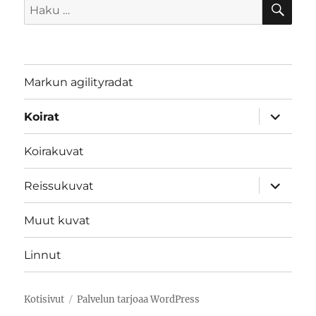
Etsi:
Markun agilityradat
näytä
Koirat
alavalik
Koirakuvat
näytä
Reissukuvat
alavalik
Muut kuvat
Linnut
Kotisivut
Palvelun tarjoaa WordPress