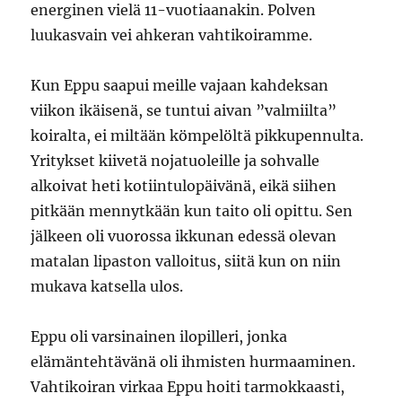
energinen vielä 11-vuotiaanakin. Polven
luukasvain vei ahkeran vahtikoiramme.
Kun Eppu saapui meille vajaan kahdeksan
viikon ikäisenä, se tuntui aivan ”valmiilta”
koiralta, ei miltään kömpelöltä pikkupennulta.
Yritykset kiivetä nojatuoleille ja sohvalle
alkoivat heti kotiintulopäivänä, eikä siihen
pitkään mennytkään kun taito oli opittu. Sen
jälkeen oli vuorossa ikkunan edessä olevan
matalan lipaston valloitus, siitä kun on niin
mukava katsella ulos.
Eppu oli varsinainen ilopilleri, jonka
elämäntehtävänä oli ihmisten hurmaaminen.
Vahtikoiran virkaa Eppu hoiti tarmokkaasti,