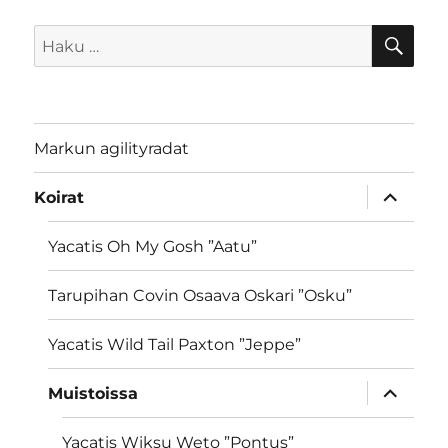
HA
Etsi:
Markun agilityradat
näytä
Koirat
alavalik
Yacatis Oh My Gosh ”Aatu”
Tarupihan Covin Osaava Oskari ”Osku”
Yacatis Wild Tail Paxton ”Jeppe”
näytä
Muistoissa
alavalik
Yacatis Wiksu Weto ”Pontus”