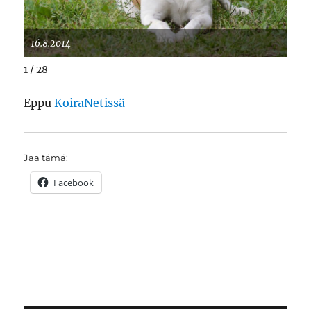
16.8.2014
1.6
1 / 28
Eppu
KoiraNetissä
Jaa tämä:
Facebook